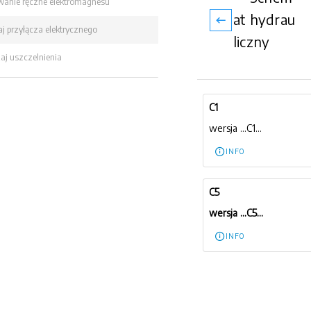
wanie ręczne elektromagnesu
at hydrau
j przyłącza elektrycznego
liczny
aj uszczelnienia
C1
wersja ...C1...
INFO
C5
wersja ...C5...
INFO