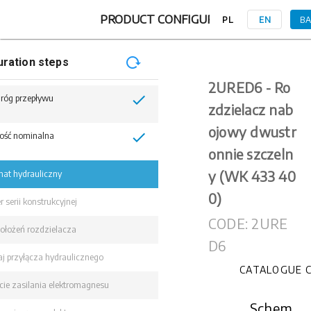
PRODUCT CONFIGURATION
PL
EN
B
uration steps
2URED6 - Ro
check
 dróg przepływu
zdzielacz nab
ojowy dwustr
check
ość nominalna
onnie szczeln
y (WK 433 40
at hydrauliczny
0)
 serii konstrukcyjnej
CODE: 2URE
 położeń rozdzielacza
D6
j przyłącza hydraulicznego
CATALOGUE 
cie zasilania elektromagnesu
Schem