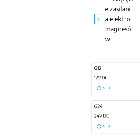
e zasilani
a elektro
magnesó
w
G12
12V DC
INFO
G24
24V DC
INFO