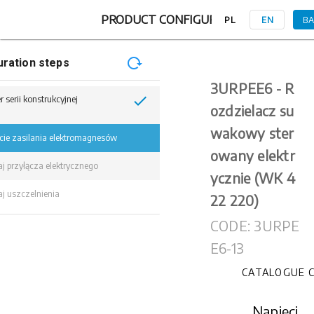
PRODUCT CONFIGURATION
PL
EN
B
uration steps
3URPEE6 - R
check
 serii konstrukcyjnej
ozdzielacz su
wakowy ster
cie zasilania elektromagnesów
owany elektr
j przyłącza elektrycznego
ycznie (WK 4
j uszczelnienia
22 220)
CODE: 3URPE
E6-13
CATALOGUE 
Napięci