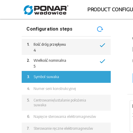
PRODUCT CONFIGU
Configuration steps
check
1.
Ilość dróg przepływu
4
check
2.
Wielkość nominalna
5
3.
Symbol suwaka
4.
Numer serii konstrukcyjnej
5.
Centrowanie/ustalanie położenia
suwaka
6.
Napięcie sterowania elektromagnesów
7.
Sterowanie ręczne elektromagnesów