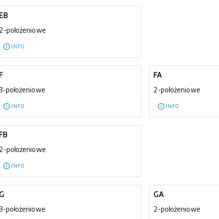
EB
2-położeniowe
INFO
F
FA
3-położeniowe
2-położeniowe
INFO
INFO
FB
2-położeniowe
INFO
G
GA
3-położeniowe
2-położeniowe